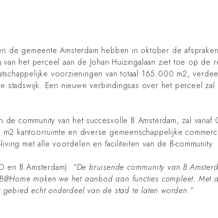
 en de gemeente Amsterdam hebben in oktober de afsprakenb
g van het perceel aan de Johan Huizingalaan ziet toe op d
schappelijke voorzieningen van totaal 165.000 m2, verdeeld
ieuwe stadswijk. Een nieuwe verbindingsas over het perceel z
van de community van het succesvolle B.Amsterdam, zal vanaf
m2 kantoorruimte en diverse gemeenschappelijke commercië
ving met alle voordelen en faciliteiten van de B-community.
OD en B.Amsterdam):
“De bruisende community van B.Amsterd
Met B@Home maken we het aanbod aan functies compleet. Met
t gebied echt onderdeel van de stad te laten worden.”