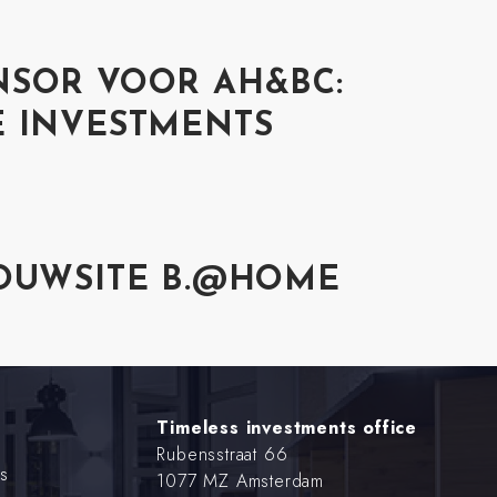
NSOR VOOR AH&BC:
E INVESTMENTS
BOUWSITE B.@HOME
Timeless investments office
Rubensstraat 66
s
1077 MZ Amsterdam