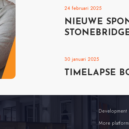
24 februari 2025
NIEUWE SPO
STONEBRIDG
30 januari 2025
TIMELAPSE 
Development
More platform